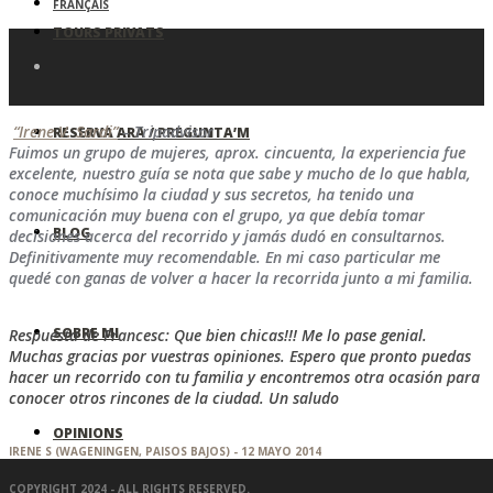
FRANÇAIS
TOURS PRIVATS
“Irene V. Sardi”
– Tripadvisor
RESERVA ARA / PREGUNTA’M
Fuimos un grupo de mujeres, aprox. cincuenta, la experiencia fue
excelente, nuestro guía se nota que sabe y mucho de lo que habla,
conoce muchísimo la ciudad y sus secretos, ha tenido una
comunicación muy buena con el grupo, ya que debía tomar
BLOG
decisiones acerca del recorrido y jamás dudó en consultarnos.
Definitivamente muy recomendable. En mi caso particular me
quedé con ganas de volver a hacer la recorrida junto a mi familia.
SOBRE MI
Respuesta de Francesc: Que bien chicas!!! Me lo pase genial.
Muchas gracias por vuestras opiniones. Espero que pronto puedas
hacer un recorrido con tu familia y encontremos otra ocasión para
conocer otros rincones de la ciudad. Un saludo
OPINIONS
IRENE S (WAGENINGEN, PAISOS BAJOS) - 12 MAYO 2014
COPYRIGHT 2024 - ALL RIGHTS RESERVED.