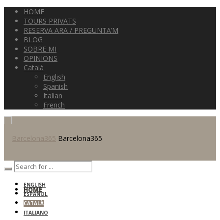
HOME
TOURS PRIVATS
RESERVA ARA / PREGUNTA’M
BLOG
SOBRE MI
OPINIONS
Català
English
Spanish
Italian
French
Barcelona365
ENGLISH
HOME
ESPAÑOL
CATALÀ
ITALIANO