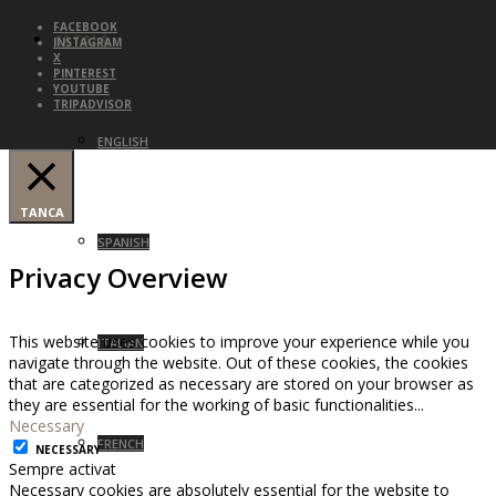
FACEBOOK
CATALÀ
INSTAGRAM
X
PINTEREST
YOUTUBE
TRIPADVISOR
ENGLISH
TANCA
SPANISH
Privacy Overview
This website uses cookies to improve your experience while you
ITALIAN
navigate through the website. Out of these cookies, the cookies
that are categorized as necessary are stored on your browser as
they are essential for the working of basic functionalities
...
Necessary
FRENCH
NECESSARY
Sempre activat
Necessary cookies are absolutely essential for the website to