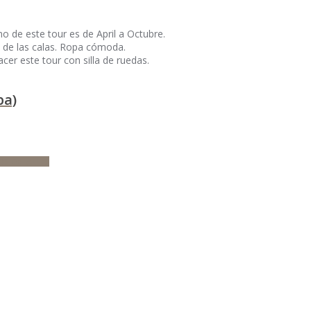
o de este tour es de April a Octubre.
 de las calas. Ropa cómoda.
r este tour con silla de ruedas.
pa)
OS DETALLES