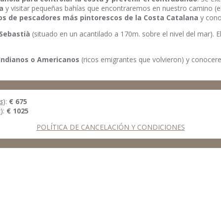
a
y visitar pequeñas bahías que encontraremos en nuestro camino (e
os de pescadores más pintorescos de la Costa Catalana
y cono
 Sebastià
(situado en un acantilado a 170m. sobre el nivel del mar). E
 Indianos o Americanos
(ricos emigrantes que volvieron) y conocer
s
):
€ 675
s
):
€ 1025
POLÍTICA DE CANCELACIÓN Y CONDICIONES