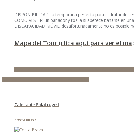
DISPONIBILIDAD: la temporada perfecta para disfrutar de llen
COMO VESTIR: un bañador y toalla si apetece bañarse en una
DISCAPACIDAD MÓVIL: desafortunadamente no es posible hace
Mapa del Tour (clica aquí para ver el ma
SI YA HAS RESERVADO ESTE TOUR, IMPRIME EL PDF PARA RECORDAR L
RESERVA ESTE TOUR O PÍDEME MÁS INFORMACIÓN
Calella de Palafrugell
COSTA BRAVA