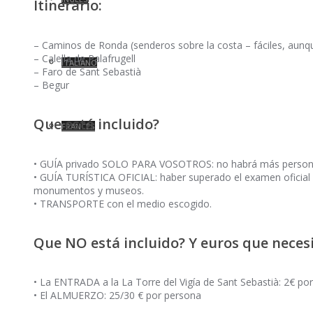
Itinerario:
– Caminos de Ronda (senderos sobre la costa – fáciles, aunq
– Calella de Palafrugell
ITALIANO
– Faro de Sant Sebastià
– Begur
Que está incluido?
FRANCÉS
• GUÍA privado SOLO PARA VOSOTROS: no habrá más persona
• GUÍA TURÍSTICA OFICIAL: haber superado el examen oficial d
monumentos y museos.
• TRANSPORTE con el medio escogido.
Que NO está incluido? Y euros que necesi
• La ENTRADA a la La Torre del Vigía de Sant Sebastià: 2€ po
• El ALMUERZO: 25/30 € por persona