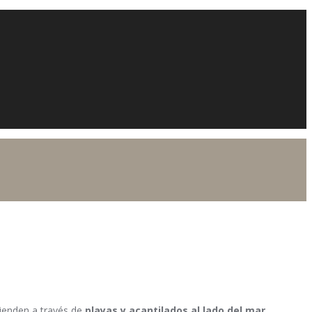
tienden a través de
playas y acantilados al lado del mar
.