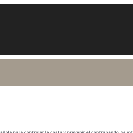
pañola para controlar la costa y prevenir el contrabando
. Se ex