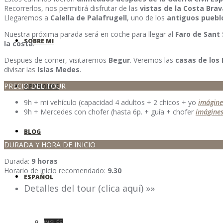
Recorrerlos, nos permitirá disfrutar de las
vistas de la Costa Brav
Llegaremos a
Calella de Palafrugell
, uno de los
antiguos puebl
Nuestra próxima parada será en coche para llegar al
Faro de Sant
SOBRE MI
la costa
.
Despues de comer, visitaremos
Begur
. Veremos las
casas de los
divisar las
Islas Medes
.
PRECIO DEL TOUR
OPINIONES
9h + mi vehículo (capacidad 4 adultos + 2 chicos + yo
imágine
9h + Mercedes con chofer (hasta 6p. + guía + chofer
imágine
BLOG
DURADA Y HORA DE INICIO
Durada:
9 horas
Horario de inicio recomendado:
9.30
ESPAÑOL
Detalles del tour (clica aquí) »»
INGLÉS