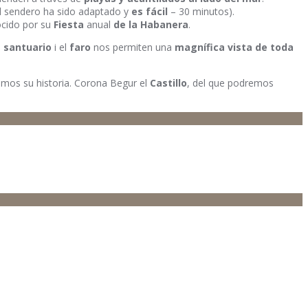
l sendero ha sido adaptado y
es fácil
– 30 minutos).
cido por su
Fiesta
anual
de la Habanera
.
l
santuario
i el
faro
nos permiten una
magnífica vista de toda
emos su historia. Corona Begur el
Castillo
, del que podremos