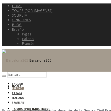
HOME
TOURS (POR IMAGENES)
SOBRE MI
OPINIONES
BLOG
Español
Inglés
Italiano
Francés
Barcelona365
ENGLISH
HOME
ESPAÑOL
CATALÀ
ITALIANO
FRANÇAIS
TOURS (POR IMAGENES)
Estos caminos fueron
unificados después de la Guerra Civil Es