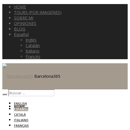
HOME
TOURS (POR IMAGENES)
SOBRE MI
OPINIONES
BLOG
Español
Inglés
Catalán
Italiano
Francés
Barcelona365
ENGLISH
HOME
ESPAÑOL
CATALÀ
ITALIANO
FRANÇAIS