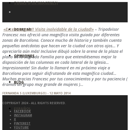
TOURS (POR IMAGENES)
«Excelente guía!! Visita inolvidable de la ciudad!»
– Tripadvisor
SOBRE MI
Francesc nos ofreció una magnífica visita guiada por diferentes
zonas de Barcelona. Conoce mucho de historia y también cuenta
pequeñas anécdotas que hacen ver la ciudad con otros ojos… Y
apreciarla aún más! Inclusive dibujó sobre la arena de la plaza el
OPINIONES
plano de la Sagrada Familia para que entendiésemos mejor la
disposición de las columnas en cada lateral de la Iglesia…
Impresionante! Sin dudar lo llamaré en mi próximo viaje a
Barcelona para seguir disfrutando de esta magnífica ciudad…
Muchas gracias Francesc por tus conocimientos y por tu paciencia (
BLOG
éramos un grupo muy grande de mujeres )…
FERNANDA S (LUXEMBURGO) - 12 MAYO 2014
COPYRIGHT 2024 - ALL RIGHTS RESERVED.
ESPAÑOL
FACEBOOK
INSTAGRAM
X
PINTEREST
YOUTUBE