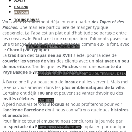
CATALÀ
ITALIANO
FRANÇAIS
TOURS PRIVES
Vous avez certainement déjà entendu parler
des Tapas et des
Pinchos
. Une manière particulière de manger typique
espagnole. La Tapa est un plat qui d’habitude se partage entre
les convives, le Pincho est une composition d’aliments posés sur
une tranche de pain et pour la manger, comme eux le font, avec
AÉROPORT – TERMINAL/CROISIÈRE
le
Chacolí (vin typique)
.
La
tradition
des
tapas
née au XVIII
siècle, pour la idée de
couvrier les verres de vins
des clients avec un
plat avec un peu
de nourriture
. Tandis que les
Pinchos
sont une
variante du
Pays Basque
(Pintxos en langue basque).
TRANSFERT DEPUIS L’AÉROPORT OU DU TERMINAL DE LA
À Barcelone il y a beaucoup de
locaux
qui les servent. Mais moi
je veux vous amener dans les
plus emblématiques de la ville
.
Certains ont déjà
100 ans
et peuvent se vanter d’avoir eu des
invités célèbres
.
CROISIÈRE
Â pied nous visiterons
3 locaux
et nous profiterons pour voir
l’ancienne Barcelone
dont nous connaîtrons quelques
histoires
et anecdotes
.
Pour finir ce tour si amusant, nous conclurons la journée par
un
spectacle de Flamenco, ou
alors le remplacer par quelque
SHORE EXCURSIONS TOURS