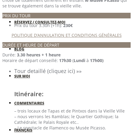
chose de totalement différent en visitant
le Musée Picasso
qui
se trouve également dans la vieille ville.
PRIX DU TOUR
RÉSERVEZ / CONSULTEZ-MOI
Prix du tour 3.30h (+1h):
230€
POLITIQUE D’ANNULATION ET CONDITIONS GÉNÉRALES
DURÉE ET HEURE DE DÉPART
BLOG
Durée:
3.30 heures + 1 heure
Horaire de départ conseillé:
17h30
(
Lundi
à
17h00
)
Tour detaillé (cliquez ici) »»
SUR MOI
Itinéraire:
COMMENTAIRES
– trois locaux de Tapas et de Pintxos dans la Vieille Ville
– nous verrons les Ramblas; le Quartier Gothique; la
Cathédrale; le Palais Royale etc..
– Le spectacle de Flamenco ou Musée Picasso.
FRANÇAIS