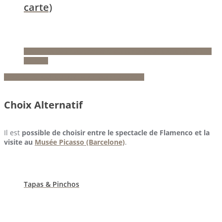
carte)
AVEZ-VOUS DÉJÀ RESERVÉ? IMPRIMEZ LE PDF POUR AVOIR LES DÉTAILS
DU TOUR
RESERVEZ CE TOUR OU DEMANDEZ-MOI PLUS D'INFO
Choix Alternatif
Il est
possible de choisir entre le spectacle de Flamenco et la
visite au
Musée Picasso (Barcelone)
.
Tapas & Pinchos