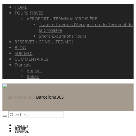
HOME
TOURS PRIVES
AÉROPORT – TERMINAL/CROISIÈRE
Transfert depuis l’Aéroport ou du Terminal de
la Croisière
Shore Excursions Tours
RÉSERVEZ / CONSULTEZ-MOI
BLOG
SUR MOI
COMMENTAIRES
Français
Anglais
Italien
Barcelona365
ENGLISH
HOME
ESPAÑOL