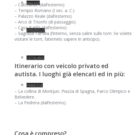
INGLESE
– Cattedrale (dall’esterno)
– Tempio Romano (I sec. a. C.)
– Palazzo Reale (dall’esterno)
– Arco di Trionfo (di passaggio).
– Casa Batlló (dall’esterno)
SPAGNOLO
– Sagrada Família (l’interno, senza salire sulle torri. Se volete
visitare le torri, fatemelo sapere in anticipo).
CATALANO
Itinerario con veicolo privato ed
autista. I luoghi già elencati ed in più:
FRANCESE
– La collina di Montjuic: Piazza di Spagna, Parco Olimpico e
Belvedere.
– La Pedrera (dall’esterno).
Cosa è compreso?