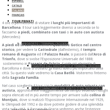
ESPAÑOL
CATALÀ
ITALIANO
FRANÇAIS
TOUR PRIVATI
4 ore ci permettono di visitare
i luoghi più importanti di
Barcellona
. Il tour sarà leggermente diverso a seconda se lo
facciamo
a piedi, combinato con taxi
o
in auto con autista
(Mercedes):
AEROPORTO / TERMINAL CROCIERA
A piedi ed in taxi
visiteremo il
Quartiere Gotico nel centro
storico
, per vedere la
Cattedrale
(dall’esterno), il
tempio
romano di Augusto
ed il
Palazzo Reale
; si passerà dall’
Arco di
Trionfo
, dove si svolse l’Esposizione Universale del 1888;
sosteremmo in
Passeig de Gràcia
, il viale più elegante di
TRANSFER DALL’AEROPORTO O TERMINAL CROCIERE
Barcellona e dove si trovano gli edifici liberti più importanti della
città. Su questo viale vedremo la
Casa Batlló
. Visiteremo l’interno
della
Sagrada Família
.
Nel caso sceglieste il tour con la
modalità di auto privata con
TOUR COMINCIANDO DAL PORTO O DAL AEROPORTO
autista
, approfitterete maggiormente del tempo vedendo i luoghi
sopra elencati ed in più avrete tempo per arrivare sulla
collina di
Montjuic
, dove si realizzò l’Esposizione Internazionale nel 1929,
le Olimpiadi del 1992 e da dove potrete godere di una splendida
vista sulla città. A Passeig de Gracia vedremo anche l’esteriore