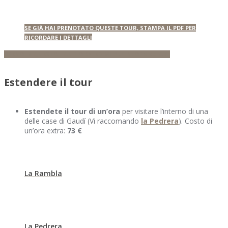
SE GIÀ HAI PRENOTATO QUESTE TOUR, STAMPA IL PDF PER
RICORDARE I DETTAGLI
PRENOTA QUESTO TOUR O CHIEDIMI PIÙ INFORMAZIONI
Estendere il tour
Estendete il tour di un’ora
per visitare l’interno di una
delle case di Gaudí (Vi raccomando
la Pedrera
). Costo di
un’ora extra:
73 €
La Rambla
La Pedrera