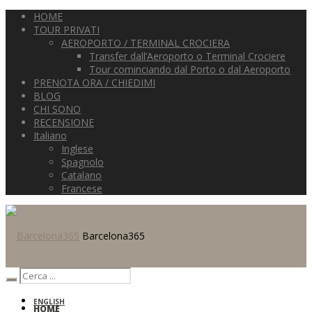
HOME
TOUR PRIVATI
AEROPORTO / TERMINAL CROCIERA
Transfer dall’Aeroporto o Terminal Crociere
Tour cominciando dal Porto o dal Aeroporto
PRENOTA ORA / CHIEDIMI
BLOG
CHI SONO
RECENSIONE
Italiano
Inglese
Spagnolo
Catalano
Francese
Barcelona365
ENGLISH
HOME