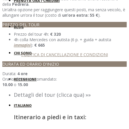
PRENOTA ORA / CHIEDIMI
della
Pedrera
.
Un’altra opzione per raggiungere questi posti, ma senza veicolo, è
allungare un’ora il tour (costo di
un’ora extra: 55 €
).
PREZZO DEL TOUR
BLOG
Prezzo del tour 4h:
€ 320
4h colla Mercedes con autista (6 p. + guida + autista
immagini
):
€ 665
CHI SONO
POLITICA DI CANCELLAZIONE E CONDIZIONI
DURATA ED ORARIO D’INIZIO
Durata:
4 ore
Orario d’inizio raccomandato:
RECENSIONE
10.00
o
15.00
Dettagli del tour (clicca qua) »»
ITALIANO
Itinerario a piedi e in taxi: