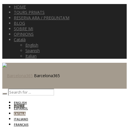
HOME
TOURS PRIVATS
RESERVA ARA / PREGUNTA’M
BLOG
SOBRE MI
OPINIONS
Català
English
Spanish
Italian
Barcelona365
ENGLISH
HOME
ESPAÑOL
CATALÀ
ITALIANO
FRANÇAIS