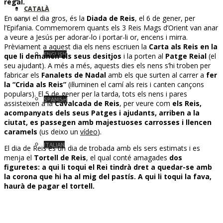
regal.
CATALÀ
En canvi el dia gros, és la
Diada de Reis
, el 6 de gener, per
0
l’Epifania. Commemorem quants els 3 Reis Mags d’Orient van anar
a veure a Jesús per adorar-lo i portar-li or, encens i mirra.
Prèviament a aquest dia els nens escriuen la
Carta als Reis en la
ENGLISH
que li demanen els seus desitjos
i la porten al
Patge Reial
(el
seu ajudant). A més a més, aquests dies els nens s’hi troben per
fabricar els
Fanalets de Nadal
amb els que surten al carrer a
fer
la “Crida als Reis”
(il·luminen el camí als reis i canten cançons
populars). El 5 de gener per la tarda, tots els nens i pares
SPANISH
assisteixen a la
Cavalcada de Reis
, per veure com
els Reis,
acompanyats dels seus Patges i ajudants, arriben a la
ciutat, es passegen amb majestuoses carrosses i llencen
caramels
(us deixo un
vídeo
).
ITALIAN
El dia de Reis és un dia de trobada amb els sers estimats i es
menja el
Tortell de Reis
, el qual conté amagades
dos
figuretes: a qui li toqui el Rei tindrà dret a quedar-se amb
la corona que hi ha al mig del pastís. A qui li toqui la fava,
haurà de pagar el tortell.