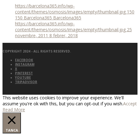
https://barcelona365.info/wp-
content/themes/osmosis/images/empty/thumbnail.jpg
150
150
Barcelona365
Barcelona365
https://barcelona365.info/wp-
content/themes/osmosis/images/empty/thumbnail.jpg
25
novembre, 2011
8 febrer, 2018
COPYRIGHT 2024 - ALL RIGHTS RESERVED.
FACEBOOK
INSTAGRAM
X
PINTEREST
YOUTUBE
TRIPADVISOR
This website uses cookies to improve your experience. We'll
assume you're ok with this, but you can opt-out if you wish.
Accept
Read More
TANCA