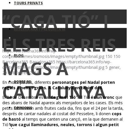
TOURS PRIVATS
“CAGA TIÓ” I
RESERVA ARA / PREGUNTA’M
ELS TRES REIS
https://barcelona365.info/wp-
BLOG
content/themes/osmosis/images/empty/thumbnail.jpg
150
150
MAGS A
Barcelona365
Barcelona365
https://barcelona365.info/wp-
content/themes/osmosis/images/empty/thumbnail.jpg
5 gener,
2012
8 febrer, 2018
SOBRE MI
En molts països, diferents
personatges pel Nadal porten
CATALUNYA
regals a nens i grans. A Catalunya en tenim dos
.
El 24 de Desembre es fa “
Cagar el Tió
”. El Tió
és un tronc
que
dies abans de Nadal apareix als menjadors de les cases. Els més
OPINIONS
petits l’alimenten amb fruites cada dia, fins que el 24 per la tarda,
després de cantar nadales al costat del Pessebre, li donen
cops
de bastó
al temps que canten una cançó, en la que demanen al
Tió
que cagui llaminadures, neules, torrons i algun petit