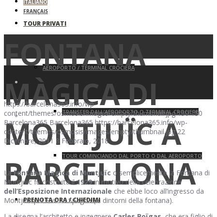
ITALIANO
FRANÇAIS
TOUR PRIVATI
FONTANA
AEROPORTO / TERMINAL CROCIERA
MÀGICA DI
https://barcelona365.info/wp-
TRANSFER DALL’AEROPORTO O TERMINAL CROCIERE
content/themes/osmosis/images/empty/thumbnail.jpg
150
150
MONTJUÏC A
Barcelona365
Barcelona365
https://barcelona365.info/wp-
content/themes/osmosis/images/empty/thumbnail.jpg
22
Dicembre, 2011
8 Febbraio, 2018
TOUR COMINCIANDO DAL PORTO O DAL AEROPORTO
BARCELLONA
La
Fontana Magica di Montjuïc
o semplicemente la Fontana di
Montjuïc fu costruita il
1929
in motivo della celebrazione
dell’Esposizione Internazionale
che ebbe loco all’ingresso da
PRENOTA ORA / CHIEDIMI
Montjuïc per Piazza Spagna (ai dintorni della fontana).
La disegna l’architetto e ingegnere
Carles Boïgas
, che era figlio di