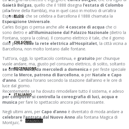
Gaietà Boïgas
, quello che il 1888 disegna
l’estata di Colombo
(alla finne della Rambla), ma in quel caso in motivo di un’altra
Esposizione che se celebra a Barcellona il 1888 chiamata la
BLOG
Esposizione Universale
.
0
Carles Boïgas ci pensa anche alle
4 cascate di acqua
che ci
sono dietro e
all’illuminazione dal Palazzo Nazionale
(dietro la
Fontana, sopra la colina). Il consumo elettrico è tale, che il giorno
CHI SONO
dalle prove
cade la rete elettrica all’Hospitalet
, la città vicina a
Barcellona, non molto lontano dalle fontane.
Tutt’ora, oggi, lo spettacolo continua, e
gratuito
per chiunque
vuole andare, ma, giusto pel consumo elettrico, di solito, soltanto
RECENSIONE
se offre di sera, da mercoledì a domenica
e per feste speciale
come
la Merce, patrona di Barcellona
,
o
per
Natale
e Capo
d’anno
. Cambia l’orario secondo la stazione dall’anno e le ore di
luce dal giorno.
Recentemente se ha dovuto rimodellare tutto il sistema, e adeso
ITALIANO
per computer si controlla la coreografia di luci, acqua e
musica
per fare lo spettacolo ancora più interessante.
Negli ultimi anni, per
Capo d’anno
è diventato di moda andare a
celebrare l’entrata dal Nuovo Anno
alla fontana Magica di
SPAGNOLO
Montjuïc.