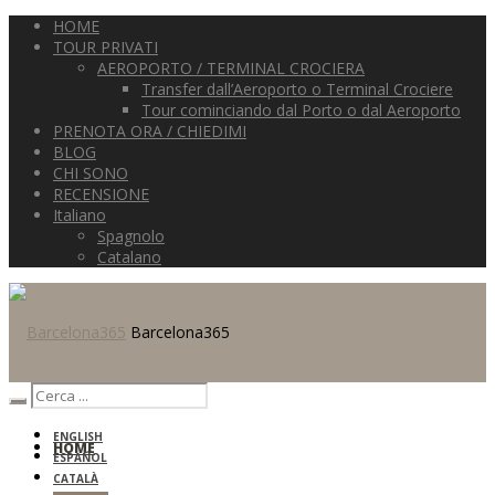
HOME
TOUR PRIVATI
AEROPORTO / TERMINAL CROCIERA
Transfer dall’Aeroporto o Terminal Crociere
Tour cominciando dal Porto o dal Aeroporto
PRENOTA ORA / CHIEDIMI
BLOG
CHI SONO
RECENSIONE
Italiano
Spagnolo
Catalano
Barcelona365
ENGLISH
HOME
ESPAÑOL
CATALÀ