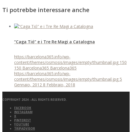
Ti potrebbe interessare anche
“Caga Tió” e i Tre Re Magi a Catalogna
https://barcelona365.info/wp-
content/themes/osmosis/images/empty/thumbnail.jpg
150
150
Barcelona365
Barcelona365
https://barcelona365.info/wp-
content/themes/osmosis/images/empty/thumbnail.jpg
5
Gennaio, 2012
8 Febbraio, 2018
COPYRIGHT 2024 - ALL RIGHTS RESERVED.
FACEBOOK
INSTAGRAM
X
PINTEREST
YOUTUBE
TRIPADVISOR